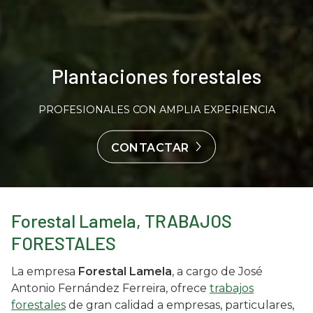
Plantaciones forestales
PROFESIONALES CON AMPLIA EXPERIENCIA
CONTACTAR
Forestal Lamela,
TRABAJOS
FORESTALES
La empresa
Forestal Lamela
, a cargo de José
Antonio Fernández Ferreira, ofrece
trabajos
forestales
de gran calidad a empresas, particulares,